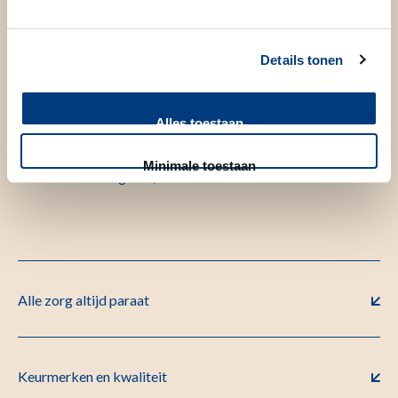
Kwaliteit van onze zorg
Details tonen
Het Geboortehuis Leiden is een unieke samenwerking
Alles toestaan
tussen het LUMC en eerstelijnsverloskundigen uit Leiden en
omstreken. Samen proberen we de best mogelijke zorg te
Minimale toestaan
bieden aan zwangeren, barenden en kraamvrouwen.
Alle zorg altijd paraat
Keurmerken en kwaliteit