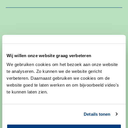
Afspraak maken
Wij willen onze website graag verbeteren
Nadat u bij de arts bent geweest, ontvangt u een e-mail
We gebruiken cookies om het bezoek aan onze website
en/of krijgt u een afspraakbrief thuisgestuurd. Hierin vindt u
te analyseren. Zo kunnen we de website gericht
de gegevens van uw afspraak op de Stomapoli. Het
verbeteren. Daarnaast gebruiken we cookies om de
website goed te laten werken en om bijvoorbeeld video's
informatiegesprek duurt ongeveer 1 uur.
te kunnen laten zien.
Meer info over afspraak maken of wijzigen
Details tonen