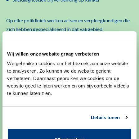
Op elke polikliniek werken artsen en verpleegkundigen die
zich hebben gespecialiseerd in dat vakgebied.
Wij willen onze website graag verbeteren
We gebruiken cookies om het bezoek aan onze website
Afspraak maken
te analyseren. Zo kunnen we de website gericht
verbeteren. Daarnaast gebruiken we cookies om de
website goed te laten werken en om bijvoorbeeld video's
Wilt u een afspraak maken, verzetten of afzeggen? Dan
te kunnen laten zien.
kunt u ons bellen of mailen.
Of maak gebruik van
MijnLUMC
. Daar kunt u al uw
Details tonen
afspraken inzien.