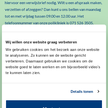
hiervoor een verwijsbrief nodig. Wilt u een afspraak maken,
verzetten of afzeggen? Dan kunt u ons bellen van maandag
tot en met vrijdag tussen 09.00 en 12.00 uur. Het
telefoonnummer van onze polikliniek is 071 526 3505.
U kunt voor het verzetten van een afspraak ook naar ons
mailen:
diabetes@lumc.nl
Wij willen onze website graag verbeteren
We gebruiken cookies om het bezoek aan onze website
Of
maak gebruik van MijnLUMC
. Daar kunt u al uw
te analyseren. Zo kunnen we de website gericht
afspraken inzien.
verbeteren. Daarnaast gebruiken we cookies om de
website goed te laten werken en om bijvoorbeeld video's
te kunnen laten zien.
Meer info over afspraak maken of wijzigen
Details tonen
Inloggen bij mijn LUMC