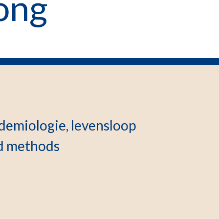
ong
pidemiologie, levensloop
d methods