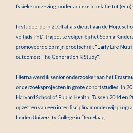
fysieke omgeving, onder andere in relatie tot (ec
Ik studeerde in 2004 af als diëtist aan de Hogesch
voltijds PhD-traject te volgen bij het Sophia Kinde
promoveerde op mijn proefschrift "Early Life Nutrit
outcomes: The Generation R Study".
Hierna werd ik senior onderzoeker aan het Erasmu
onderzoeksprojecten in grote cohortstudies. In 201
Harvard School of Public Health. Tussen 2014 en 
opzetten van een interdisciplinair onderwijsprogra
Leiden University College in Den Haag.