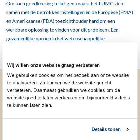
Om toch goedkeuring te krijgen, maakt het LUMC zich
samen met de betrokken instellingen en de Europese (EMA)
en Amerikaanse (FDA) toezichthouder hard om een
werkbare oplossing te vinden voor dit probleem. Een
gezamenlijke oproep in het wetenschappelijke
tijdschrift
JAMA
moet daar aan helpen bijdragen.
Wij willen onze website graag verbeteren
We gebruiken cookies om het bezoek aan onze website
te analyseren. Zo kunnen we de website gericht
verbeteren. Daarnaast gebruiken we cookies om de
Expertise
website goed te laten werken en om bijvoorbeeld video's
te kunnen laten zien.
Het LUMC doet al langer aan metagenomische sequencing
Details tonen
om virussen op te sporen die met een PCR-test niet worden
gevonden. "Neem het astrovirus. Dat stond bekend als