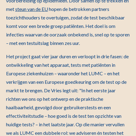
voorbereiding op epidemieën. Door samen op te trekken en
met
steun van de EU
hopen de betrokken partners
toezichthouders te overtuigen, zodat de test beschikbaar
komt voor een brede groep patiënten. Het doel is om
infecties waarvan de oorzaak onbekend is, snel op te sporen
– met een testuitslag binnen zes uur.
Het project gaat vier jaar duren en verloopt in drie fasen: de
ontwikkeling van het apparaat, tests met patiënten in
Europese ziekenhuizen – waaronder het LUMC – en het
verkrijgen van een Europese goedkeuring om de test op de
markt te brengen. De Vries legt uit: "In het eerste jaar
richten we ons op het ontwerp en de praktische
haalbaarheid, gevolgd door gebruikerstests en een
effectiviteitstudie – hoe goed is de test ten opzichte van
huidige tests? – in het laatste jaar. Op die manier vervullen
we als LUMC een dubbele rol: we adviseren én testen het