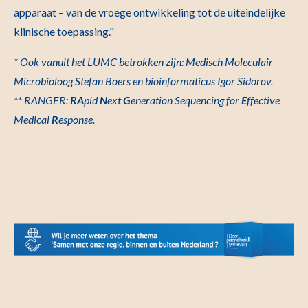
apparaat – van de vroege ontwikkeling tot de uiteindelijke
klinische toepassing."
* Ook vanuit het LUMC betrokken zijn: Medisch Moleculair
Microbioloog Stefan Boers en bioinformaticus Igor Sidorov.
** RANGER:
RA
pid
N
ext
G
eneration Sequencing for
E
ffective
Medical
R
esponse.