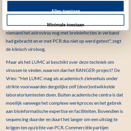
veroorzaker van diarree, maar met deze test werd duidelijk
Alles toestaan
dat het óók schade in de hersenen kan veroorzaken. Die link
zou met standaard testmethodes nooit zijn gelegd, omdat
Minimale toestaan
niemand het astrovirus nog met breininfecties in verband
had gebracht en er met PCR dus niet op werd getest", zegt
de klinisch viroloog.
Maar als het LUMC al beschikt over deze techniek om
virussen te vinden, waarom dan het RANGER-project? De
Vries: "Het LUMC mag als academisch ziekenhuis onder
strikte voorwaarden dergelijke zelf (door)ontwikkelde
laboratoriumtesten doen. Buiten academische centra is dat
moeilijk vanwege het complexe werkproces en het gebrek
aan bioinformatische expertise en faciliteiten. Bovendien is
sequencing duurder en duurt het langer om een uitslag te
krijgen ten opzichte van PCR. Commerciële partijen