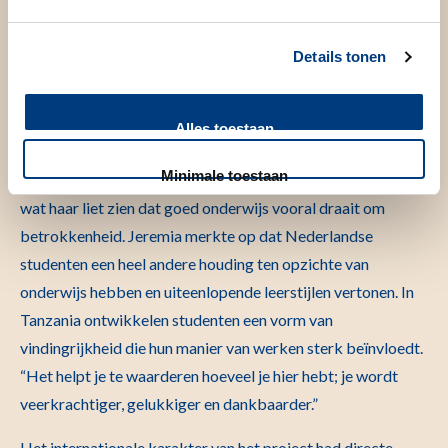
zorgen dat betrokkenen elkaar ten minste bezoeken, zeker
wanneer de primaire activiteiten daar plaatsvinden.”
Details tonen
Beide onderzoekers leerden ook meer over onderwijs dan
zij vooraf hadden verwacht. Hun ervaringen in Tanzania
Alles toestaan
vroegen om flexibiliteit en improvisatie. Marloes gaf daar
Minimale toestaan
statistieklessen zonder presentaties, en soms zelfs buiten,
wat haar liet zien dat goed onderwijs vooral draait om
betrokkenheid. Jeremia merkte op dat Nederlandse
studenten een heel andere houding ten opzichte van
onderwijs hebben en uiteenlopende leerstijlen vertonen. In
Tanzania ontwikkelen studenten een vorm van
vindingrijkheid die hun manier van werken sterk beïnvloedt.
“Het helpt je te waarderen hoeveel je hier hebt; je wordt
veerkrachtiger, gelukkiger en dankbaarder.”
Het internationale karakter van het project had directe