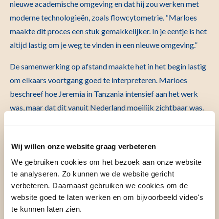
nieuwe academische omgeving en dat hij zou werken met
moderne technologieën, zoals flowcytometrie. “Marloes
maakte dit proces een stuk gemakkelijker. In je eentje is het
altijd lastig om je weg te vinden in een nieuwe omgeving.”
De samenwerking op afstand maakte het in het begin lastig
om elkaars voortgang goed te interpreteren. Marloes
beschreef hoe Jeremia in Tanzania intensief aan het werk
was, maar dat dit vanuit Nederland moeilijk zichtbaar was.
“Hij werkte daar echt heel hard, maar in Nederland kreeg ik
dat moeilijk mee. Dat vond ik in het begin erg uitdagend.”
Wij willen onze website graag verbeteren
Zodra zij tijd in elkaars werelden hadden doorgebracht,
werd deze kloof kleiner. Culturele verschillen rondom
We gebruiken cookies om het bezoek aan onze website
te analyseren. Zo kunnen we de website gericht
praktische beslissingen, tijdslijnen en beperkingen werden
verbeteren. Daarnaast gebruiken we cookies om de
gaandeweg beter begrepen. Jeremia benadrukt daarbij het
website goed te laten werken en om bijvoorbeeld video's
belang van fysieke ontmoetingen: “Het is goed als
te kunnen laten zien.
internationale samenwerkingen, waar mogelijk, ervoor