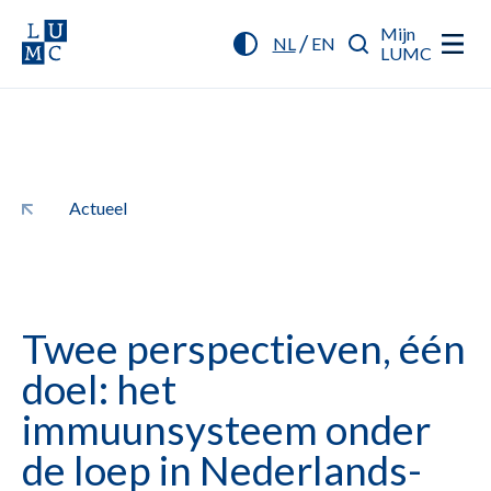
Mijn
/
NL
EN
LUMC
Actueel
Twee perspectieven, één
doel: het
immuunsysteem onder
de loep in Nederlands-