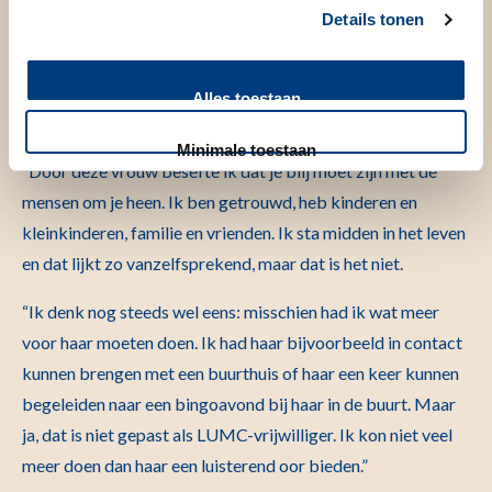
Details tonen
Maar aan deze vrouw dacht ik ook later nog vaak terug. Zou
ze nog leven? En zo niet, hoe is dan haar afscheid geweest?
Misschien heeft ze zo’n eenzame uitvaart van de gemeente
Alles toestaan
gehad waar een vreemde een gedicht voorleest.
Minimale toestaan
“Door deze vrouw besefte ik dat je blij moet zijn met de
mensen om je heen. Ik ben getrouwd, heb kinderen en
kleinkinderen, familie en vrienden. Ik sta midden in het leven
en dat lijkt zo vanzelfsprekend, maar dat is het niet.
“Ik denk nog steeds wel eens: misschien had ik wat meer
voor haar moeten doen. Ik had haar bijvoorbeeld in contact
kunnen brengen met een buurthuis of haar een keer kunnen
begeleiden naar een bingoavond bij haar in de buurt. Maar
ja, dat is niet gepast als LUMC-vrijwilliger. Ik kon niet veel
meer doen dan haar een luisterend oor bieden.”