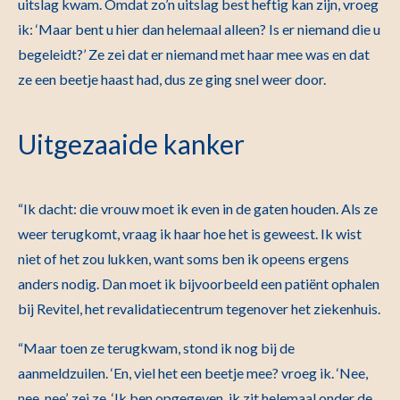
uitslag kwam. Omdat zo’n uitslag best heftig kan zijn, vroeg
ik: ‘Maar bent u hier dan helemaal alleen? Is er niemand die u
begeleidt?’ Ze zei dat er niemand met haar mee was en dat
ze een beetje haast had, dus ze ging snel weer door.
Uitgezaaide kanker
“Ik dacht: die vrouw moet ik even in de gaten houden. Als ze
weer terugkomt, vraag ik haar hoe het is geweest. Ik wist
niet of het zou lukken, want soms ben ik opeens ergens
anders nodig. Dan moet ik bijvoorbeeld een patiënt ophalen
bij Revitel, het revalidatiecentrum tegenover het ziekenhuis.
“Maar toen ze terugkwam, stond ik nog bij de
aanmeldzuilen. ‘En, viel het een beetje mee? vroeg ik. ‘Nee,
nee, nee’, zei ze. ‘Ik ben opgegeven, ik zit helemaal onder de