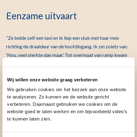
Eenzame uitvaart
“Ze belde zelf een taxi en ik liep een stuk met haar mee
richting de draaideur van de hoofdingang. Ik zei zoiets van:
‘Nou, veel sterkte dan maar.’ Tot overmaat van ramp kwam
ook haar rollator nog klem te zitten tussen de draaideur.
Toen de piepende deur weer openging draaide ze zich om en
Wij willen onze website graag verbeteren
riep: ‘Nou meneer, het was bijna nu al slecht met me
afgelopen!’ Daarna liep ze naar buiten.
We gebruiken cookies om het bezoek aan onze website
te analyseren. Zo kunnen we de website gericht
“Toen ik ’s middags naar huis fietste, dacht ik weer aan haar.
verbeteren. Daarnaast gebruiken we cookies om de
Natuurlijk vallen me elke donderdag in het ziekenhuis
website goed te laten werken en om bijvoorbeeld video's
te kunnen laten zien.
mensen op. Omdat ze heel aardig zijn, kleurrijk, opvallend
nerveus of – en dat komt gelukkig niet vaak voor – tegen het
onbeschofte aan. En daar denk ik dan over na op de fiets.