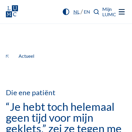
Mijn
/
NL
EN
LUMC
Actueel
Die ene patiënt
“Je hebt toch helemaal
geen tijd voor mijn
geklets,” zei ze tegen me