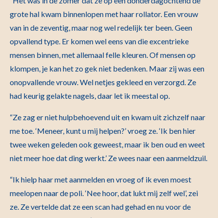
“Het was in de zomer dat ze op een donderdagochtend de
grote hal kwam binnenlopen met haar rollator. Een vrouw
van in de zeventig, maar nog wel redelijk ter been. Geen
opvallend type. Er komen wel eens van die excentrieke
mensen binnen, met allemaal felle kleuren. Of mensen op
klompen, je kan het zo gek niet bedenken. Maar zij was een
onopvallende vrouw. Wel netjes gekleed en verzorgd. Ze
had keurig gelakte nagels, daar let ik meestal op.
“Ze zag er niet hulpbehoevend uit en kwam uit zichzelf naar
me toe. ‘Meneer, kunt u mij helpen?’ vroeg ze. ‘Ik ben hier
twee weken geleden ook geweest, maar ik ben oud en weet
niet meer hoe dat ding werkt.’ Ze wees naar een aanmeldzuil.
“Ik hielp haar met aanmelden en vroeg of ik even moest
meelopen naar de poli. ‘Nee hoor, dat lukt mij zelf wel’, zei
ze. Ze vertelde dat ze een scan had gehad en nu voor de