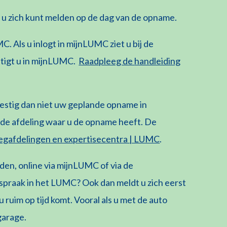
er u zich kunt melden op de dag van de opname.
MC
. Als u inlogt in
mijnLUMC
ziet u bij de
tigt u in
mijnLUMC
.
Raadpleeg de
handleiding
estig
dan
niet
uw
geplande opname
in
 de afdeling waar u de opname heeft. De
leegafdelingen en expertisecentra | LUMC
.
lden
, online via
mijnLUMC
of
via de
afspraak in het LUMC? Ook dan meldt u zich eerst
 ruim op tijd komt
.
Vooral als u met de auto
garage.