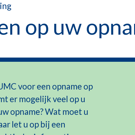
ing
en op uw opn
LUMC voor een opname op
t er mogelijk veel op u
op uw opname? Wat moet u
r let u op bij een