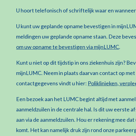
U hoort telefonisch of schriftelijk waar en wanne
U kunt
uw
geplande opname bevestigen in
mijnLU
meldingen uw geplande opname staan. Deze
beves
om uw opname te bevestigen
via mijnLUMC
.
Kunt u niet op dit tijdstip in on
s ziekenhuis
zijn?
Bev
mijnLUMC. Neem
in plaats daarvan
contact op met
contactgegevens vindt u hier:
Poliklinieken, verp
Een bezoek
aan het LUMC begint altijd met aanme
aanmeldzuilen in de centrale hal. Is dit uw eerste 
aan via de aanmeldzuilen.
Hou er rekening mee dat u
komt. Het kan namelijk druk zijn rond onze parkeer