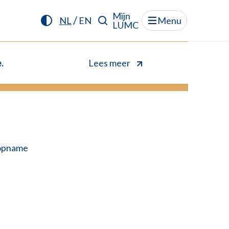
Mijn
/
NL
EN
Menu
LUMC
.
Lees meer
 opname