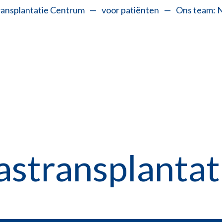
ransplantatie Centrum
—
voor patiënten
—
Ons team: N
stransplantat