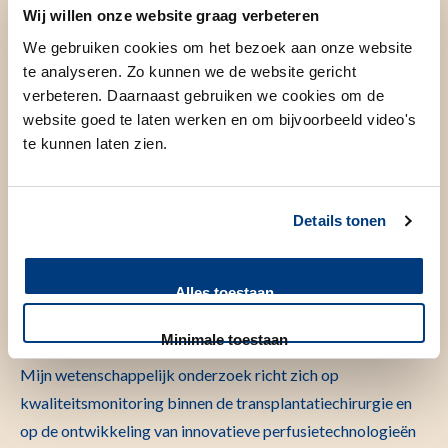
Mijn doel is om samen met een team zorg van hoge
Wij willen onze website graag verbeteren
kwaliteit te bieden. Daarbij let ik niet alleen op de techniek,
We gebruiken cookies om het bezoek aan onze website
maar ook op het persoonlijke contact met de patiënt.
te analyseren. Zo kunnen we de website gericht
verbeteren. Daarnaast gebruiken we cookies om de
website goed te laten werken en om bijvoorbeeld video's
Ik ben vader van twee jongvolwassen kinderen en speel in
te kunnen laten zien.
mijn vrije tijd graag golf. Met Chinese roots en een sterke
band met Taiwan onderhoud ik nog steeds nauwe contacten
met collega’s en vrienden, zowel daar als in Europa.
Details tonen
Alles toestaan
Wetenschappelijk onderzoek
Minimale toestaan
Mijn wetenschappelijk onderzoek richt zich op
kwaliteitsmonitoring binnen de transplantatiechirurgie en
op de ontwikkeling van innovatieve perfusietechnologieën