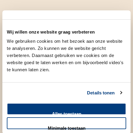
Morgen
Wij willen onze website graag verbeteren
We gebruiken cookies om het bezoek aan onze website
Voor het tonen van dit formulier worden cookies gebruikt.
te analyseren. Zo kunnen we de website gericht
verbeteren. Daarnaast gebruiken we cookies om de
Daarvoor moeten alle cookies worden geaccepteerd. Wilt u
website goed te laten werken en om bijvoorbeeld video's
alsnog het formulier zien? Dan kun u uw toestemming voor
te kunnen laten zien.
cookies aanpassen.
Aanpassen toestemming cookies
Details tonen
Alles toestaan
Minimale toestaan