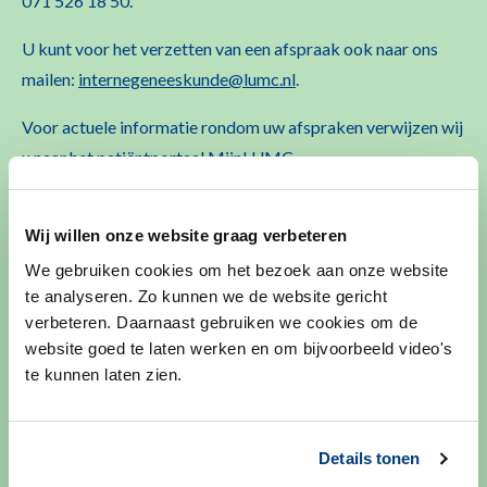
071 526 18 50.
U kunt voor het verzetten van een afspraak ook naar ons
mailen:
internegeneeskunde@lumc.nl
.
Voor actuele informatie rondom uw afspraken verwijzen wij
u naar het patiëntportaal
MijnLUMC
.
Toon meer
…
Wij willen onze website graag verbeteren
Meer info over afspraak maken of wijzigen
We gebruiken cookies om het bezoek aan onze website
te analyseren. Zo kunnen we de website gericht
verbeteren. Daarnaast gebruiken we cookies om de
website goed te laten werken en om bijvoorbeeld video's
Inloggen bij mijn LUMC
te kunnen laten zien.
Second opinion
Details tonen