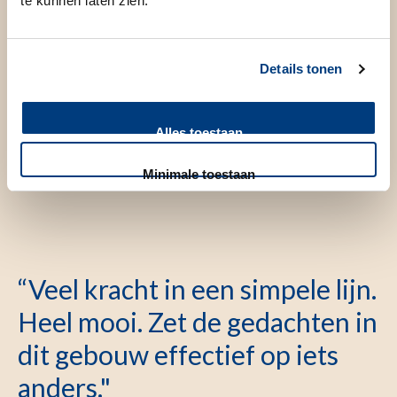
te kunnen laten zien.
Details tonen
Som
Bewegend licht van Henk Stallinga: lichtinstallatie
Alles toestaan
Anto
met 66 dunne, gebogen lichtbuizen
gaa
Minimale toestaan
“Veel kracht in een simpele lijn.
Heel mooi. Zet de gedachten in
dit gebouw effectief op iets
anders."