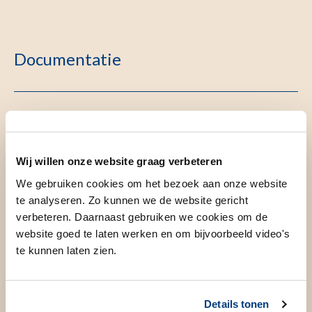
Documentatie
Algemeen kaderbesluit alle medisch specialismen
Wij willen onze website graag verbeteren
Specifiek kaderbesluit Ouderengeneeskunde
We gebruiken cookies om het bezoek aan onze website
te analyseren. Zo kunnen we de website gericht
verbeteren. Daarnaast gebruiken we cookies om de
website goed te laten werken en om bijvoorbeeld video's
Landelijk opleidingsplan specialisme
te kunnen laten zien.
Ouderengeneeskunde
Details tonen