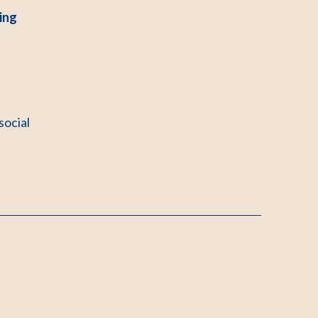
ing
social