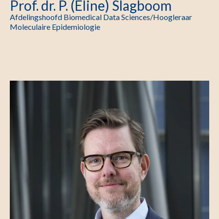
Prof. dr. P. (Eline) Slagboom
Afdelingshoofd Biomedical Data Sciences/Hoogleraar
Moleculaire Epidemiologie