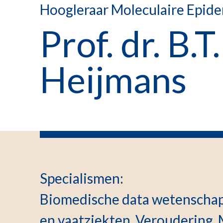
Hoogleraar Moleculaire Epide
Prof. dr. B.T
Heijmans
Specialismen
:
Biomedische data wetenschapp
en vaatziekten, Veroudering,