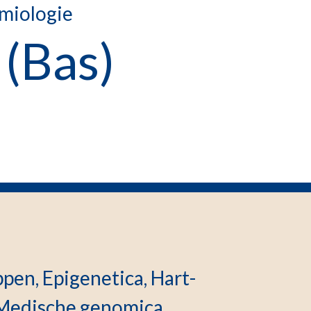
miologie
. (Bas)
en, Epigenetica, Hart-
 Medische genomica