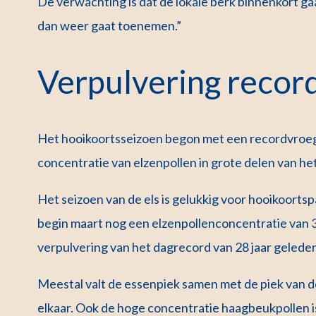
De verwachting is dat de lokale berk binnenkort g
dan weer gaat toenemen.”
Verpulvering recor
Het hooikoortsseizoen begon met een recordvroeg
concentratie van elzenpollen in grote delen van het
Het seizoen van de els is gelukkig voor hooikoort
begin maart nog een elzenpollenconcentratie van 3
verpulvering van het dagrecord van 28 jaar geleden
Meestal valt de essenpiek samen met de piek van de 
elkaar. Ook de hoge concentratie haagbeukpollen 