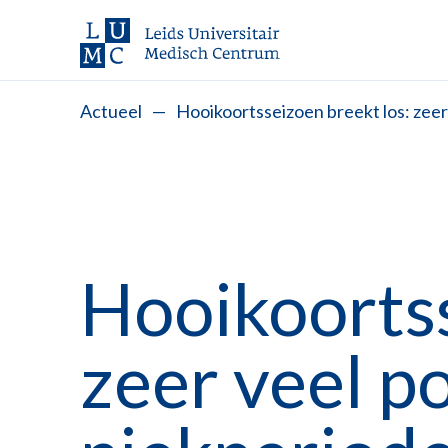
Actueel
—
Hooikoortsseizoen breekt los: zeer
Hooikoortss
zeer veel po