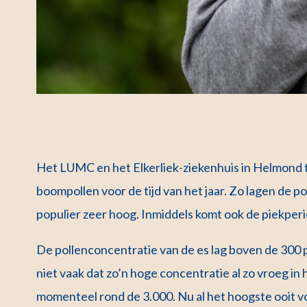
Het LUMC en het Elkerliek-ziekenhuis in Helmond t
boompollen voor de tijd van het jaar. Zo lagen de p
populier zeer hoog. Inmiddels komt ook de piekper
De pollenconcentratie van de es lag boven de 300 
niet vaak dat zo’n hoge concentratie al zo vroeg in 
momenteel rond de 3.000. Nu al het hoogste ooit 