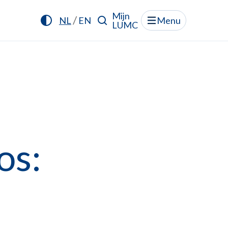
Mijn
/
NL
EN
Menu
LUMC
os: