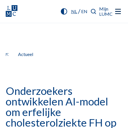
Mijn
/
NL
EN
LUMC
Actueel
Onderzoekers
ontwikkelen AI-model
om erfelijke
cholesterolziekte FH op