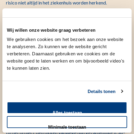
risico niet altijd in het ziekenhuis worden herkend.
Genetische testen bevestigen de aandoening in slechts
ongeveer de helft van de gevallen. Bij de andere helft blijft
de oorzaak van het te hoge cholesterol in het bloed
Wij willen onze website graag verbeteren
onbekend. Daardoor kunnen artsen de aandoening niet
We gebruiken cookies om het bezoek aan onze website
optimaal behandelen.
te analyseren. Zo kunnen we de website gericht
verbeteren. Daarnaast gebruiken we cookies om de
website goed te laten werken en om bijvoorbeeld video's
Een uitlegbaardere vorm van
te kunnen laten zien.
AI
Details tonen
Het LUMC en het CWI maken deel uit van een
samenwerkingsverband* tussen vijftien internationale
Alles toestaan
instellingen, die elkaars data gaan gebruiken om de AI-
modellen te trainen. Alderliesten en Bosman (zie foto) zijn
Minimale toestaan
bij het project betrokken vanwege hun gezamenlijke ICAI-