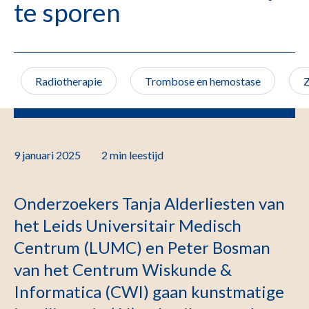
te sporen
Radiotherapie
Trombose en hemostase
Z
9 januari 2025
2 min
leestijd
Onderzoekers Tanja Alderliesten van
het Leids Universitair Medisch
Centrum (LUMC) en Peter Bosman
van het Centrum Wiskunde &
Informatica (CWI) gaan kunstmatige