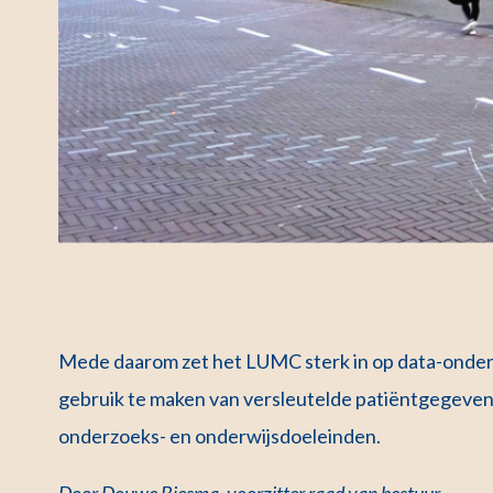
Mede daarom zet het LUMC sterk in op data-onders
gebruik te maken van versleutelde patiëntgegeven
onderzoeks- en onderwijsdoeleinden.
Door Douwe Biesma, voorzitter raad van bestuur