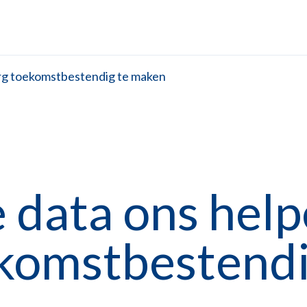
rg toekomstbestendig te maken
 data ons hel
ekomstbestendi