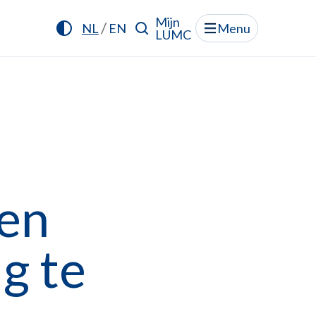
Mijn
/
NL
EN
Menu
LUMC
pen
g te