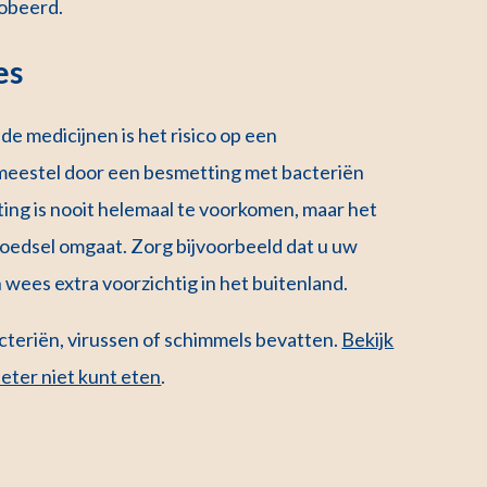
robeerd.
es
 medicijnen is het risico op een
 meestel door een besmetting met bacteriën
ting is nooit helemaal te voorkomen, maar het
 voedsel omgaat. Zorg bijvoorbeeld dat u uw
 wees extra voorzichtig in het buitenland.
teriën, virussen of schimmels bevatten.
Bekijk
eter niet kunt eten
.