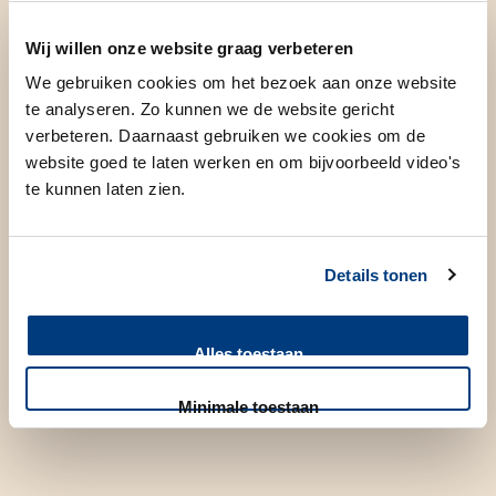
behandeling van ernstig hartfalen en het steunhart (Left
Ventricular Assist Device of “LVAD”). De opleiding tot
Wij willen onze website graag verbeteren
cardioloog volgde ik in het Leids Universitair Medisch
We gebruiken cookies om het bezoek aan onze website
Centrum.
te analyseren. Zo kunnen we de website gericht
verbeteren. Daarnaast gebruiken we cookies om de
website goed te laten werken en om bijvoorbeeld video's
te kunnen laten zien.
Wetenschappelijk onderzoek
Details tonen
In 2010 promoveerde ik cum laude op het proefschrift
"Multimodality imaging to guide cardiac interventional
Alles toestaan
procedures". Een deel van het onderzoek deed ik aan Johns
Hopkins University (Baltimore, USA).
Minimale toestaan