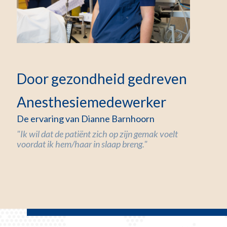
Door gezondheid gedreven
Anesthesiemedewerker
De ervaring van Dianne Barnhoorn
"Ik wil dat de patiënt zich op zijn gemak voelt
voordat ik hem/haar in slaap breng."