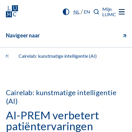
Mijn
/
NL
EN
LUMC
Navigeer naar
Cairelab: kunstmatige intelligentie (AI)
Cairelab: kunstmatige intelligentie
(AI)
AI-PREM verbetert
patiëntervaringen