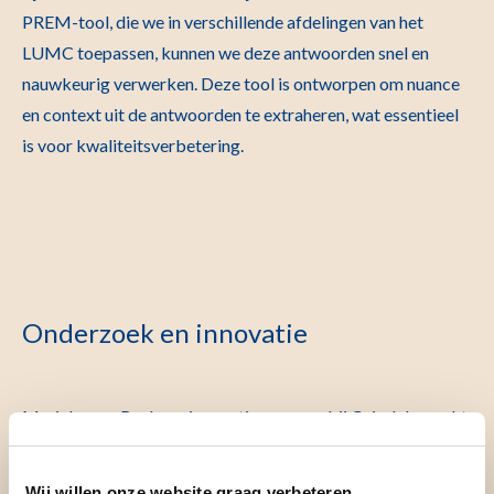
PREM-tool, die we in verschillende afdelingen van het
LUMC toepassen, kunnen we deze antwoorden snel en
nauwkeurig verwerken. Deze tool is ontworpen om nuance
en context uit de antwoorden te extraheren, wat essentieel
is voor kwaliteitsverbetering.
Onderzoek en innovatie
Marieke van Buchem, innovatiemanager bij Cairelab, werkt
samen met Hileen Boosman aan een project dat is gericht
op het verbeteren van patiëntervaringen. Dit project, dat
Wij willen onze website graag verbeteren