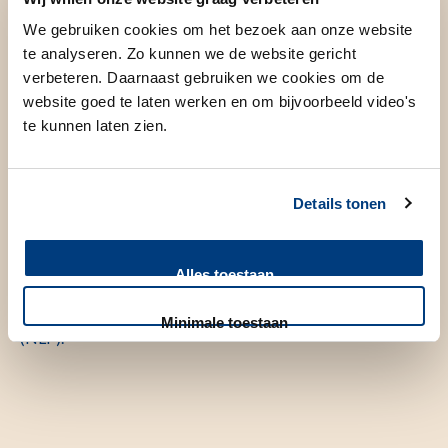
begon in 2018, heeft als doel om de onderbenutting van
We gebruiken cookies om het bezoek aan onze website
vrije tekstvelden in vragenlijsten aan te pakken. Het
te analyseren. Zo kunnen we de website gericht
analyseren van deze teksten bleek vaak te complex voor
verbeteren. Daarnaast gebruiken we cookies om de
traditionele methoden, maar AI biedt hiervoor een
website goed te laten werken en om bijvoorbeeld video's
oplossing.
te kunnen laten zien.
Marieke heeft verschillende AI-modellen getest op een
dataset van ingevulde vragenlijsten van patiënten met
Details tonen
brughoektumoren. In samenwerking met Hileen en artsen
hebben ze een model ontwikkeld dat in staat is om
Alles toestaan
automatisch belangrijke inzichten uit deze data te
extraheren, met behulp van Natural Language Processing
Minimale toestaan
(NLP).