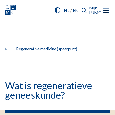
Mijn
/
NL
EN
LUMC
Regenerative medicine (speerpunt)
Wat is regeneratieve
geneeskunde?