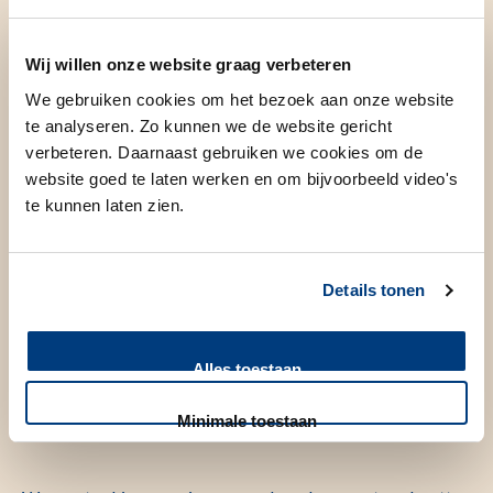
Wij willen onze website graag verbeteren
Regeneratieve geneeskunde
We gebruiken cookies om het bezoek aan onze website
verandert ons zorgsysteem en de
te analyseren. Zo kunnen we de website gericht
maatschappij
verbeteren. Daarnaast gebruiken we cookies om de
website goed te laten werken en om bijvoorbeeld video's
te kunnen laten zien.
Als regeneratieve geneeskunde op grote schaal wordt
gebruikt in ziekenhuizen, zal ons zorgsysteem veranderen.
Details tonen
Patiënten hoeven dan niet meer hun hele leven bij het
ziekenhuis langs te komen, maar komen één keer langs voor
behandeling. Ze worden geholpen met hun eigen cellen,
Alles toestaan
gentherapie of door hun weefsels te repareren en zijn dan
helemaal genezen.
Minimale toestaan