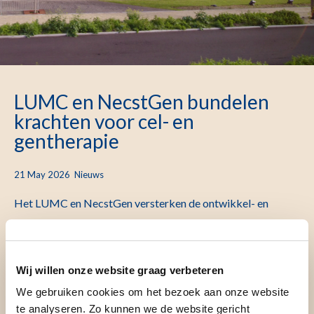
LUMC en NecstGen bundelen
krachten voor cel- en
gentherapie
21 May 2026
Nieuws
Het LUMC en NecstGen versterken de ontwikkel- en
productiefaciliteiten voor cel- en gentherapie door alles
onder één dak te brengen binnen het LUMC. De krachten
Wij willen onze website graag verbeteren
van beide organisaties worden samengebracht, waardoor
We gebruiken cookies om het bezoek aan onze website
het beste van beiden behouden blijft en elkaar versterkt.
te analyseren. Zo kunnen we de website gericht