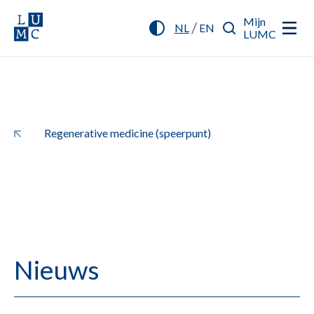
Mijn
/
NL
EN
LUMC
Regenerative medicine (speerpunt)
Nieuws