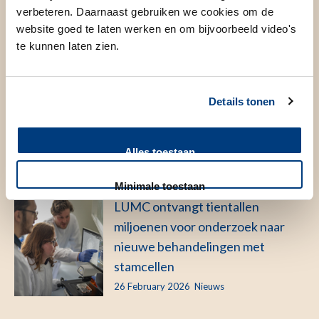
verbeteren. Daarnaast gebruiken we cookies om de
website goed te laten werken en om bijvoorbeeld video's
te kunnen laten zien.
Geen sciencefiction, maar
realiteit: acht vragen over orgaan-
Details tonen
op-een-chip
10 April 2026
Nieuws
Alles toestaan
Minimale toestaan
LUMC ontvangt tientallen
miljoenen voor onderzoek naar
nieuwe behandelingen met
stamcellen
26 February 2026
Nieuws