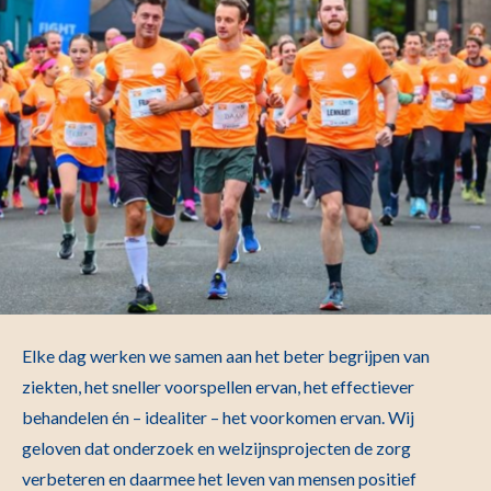
Elke dag werken we samen aan het beter begrijpen van
ziekten, het sneller voorspellen ervan, het effectiever
behandelen én – idealiter – het voorkomen ervan. Wij
geloven dat onderzoek en welzijnsprojecten de zorg
verbeteren en daarmee het leven van mensen positief