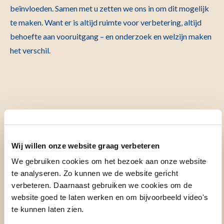
beïnvloeden. Samen met u zetten we ons in om dit mogelijk
te maken. Want er is altijd ruimte voor verbetering, altijd
behoefte aan vooruitgang – en onderzoek en welzijn maken
het verschil.
Uw actie telt!
Wij willen onze website graag verbeteren
We gebruiken cookies om het bezoek aan onze website
te analyseren. Zo kunnen we de website gericht
Wilt u iets betekenen, maar weet u niet goed hoe te
verbeteren. Daarnaast gebruiken we cookies om de
beginnen? Heeft u tips nodig voor het organiseren van een
website goed te laten werken en om bijvoorbeeld video's
te kunnen laten zien.
actie? Of wilt u promotiemateriaal ontvangen om uw actie