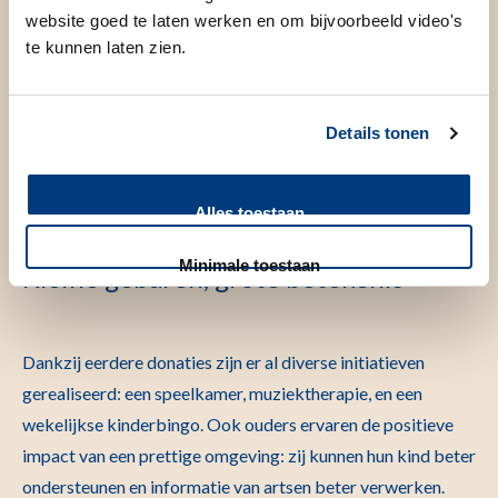
aandacht. Afleiding, ontspanning en een kindvriendelijke
website goed te laten werken en om bijvoorbeeld video's
omgeving helpen kinderen om hun verblijf beter te
te kunnen laten zien.
doorstaan. Denk aan muziek aan bed, wekelijkse bingo,
prikcadeautjes en speelhoeken. Deze extra zorg maakt het
Details tonen
verschil tussen een klinische ervaring en een warm welkom.
Alles toestaan
Minimale toestaan
Kleine gebaren, grote betekenis
Dankzij eerdere donaties zijn er al diverse initiatieven
gerealiseerd: een speelkamer, muziektherapie, en een
wekelijkse kinderbingo. Ook ouders ervaren de positieve
impact van een prettige omgeving: zij kunnen hun kind beter
ondersteunen en informatie van artsen beter verwerken.