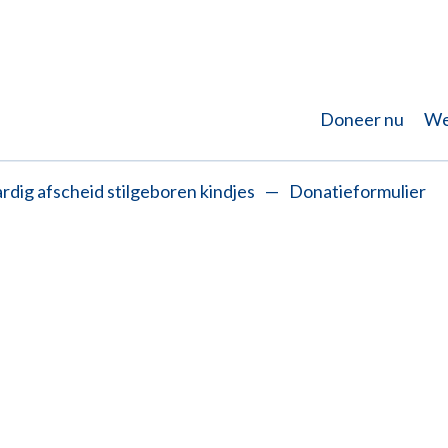
Doneer nu
We
dig afscheid stilgeboren kindjes
—
Donatieformulier