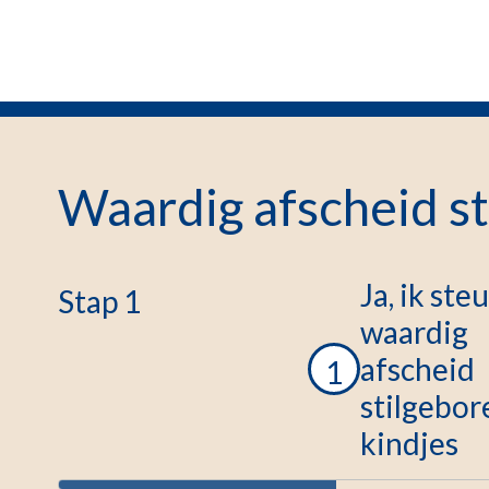
Waardig afscheid st
Ja, ik ste
Stap 1
waardig
afscheid
1
stilgebor
kindjes