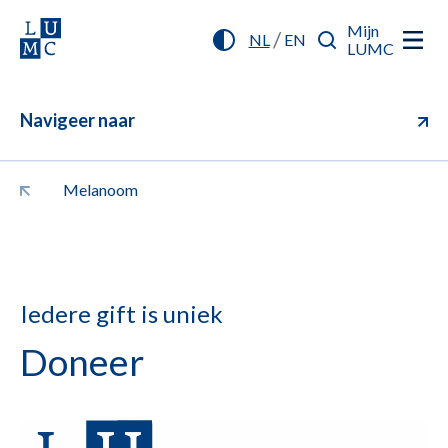
Mijn
/
NL
EN
LUMC
Navigeer naar
Melanoom
Iedere gift is uniek
Doneer