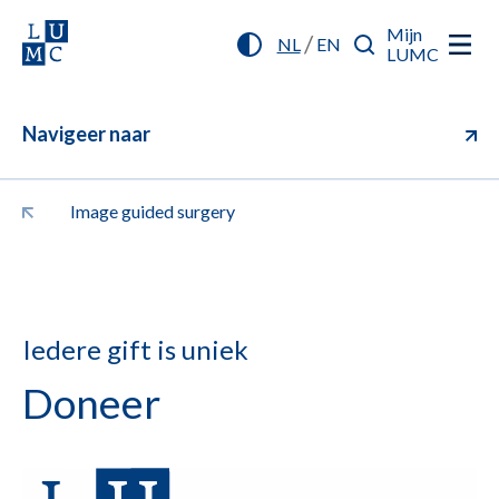
Mijn
/
NL
EN
LUMC
Navigeer naar
Image guided surgery
Iedere gift is uniek
Doneer