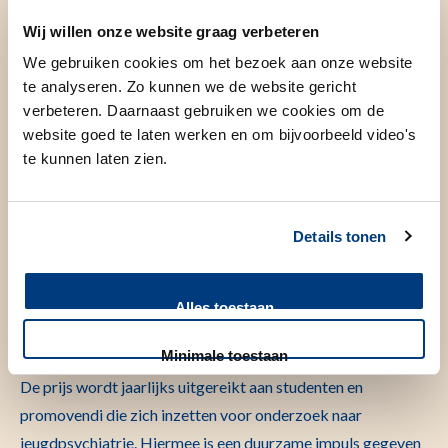
Wij willen onze website graag verbeteren
Samen sterk voor mentale
We gebruiken cookies om het bezoek aan onze website
te analyseren. Zo kunnen we de website gericht
gezondheid bij jongeren
verbeteren. Daarnaast gebruiken we cookies om de
website goed te laten werken en om bijvoorbeeld video's
te kunnen laten zien.
De Aanmoedigingsprijs Fleur is tot stand gekomen in nauwe
samenwerking tussen de familie van Fleur en het LUMC
Curium. LUMC Curium, onder leiding van Prof. dr. Robert
Details tonen
Vermeiren, speelt hierin een leidende rol. Met deze prijs
willen we jonge onderzoekers aanmoedigen om
Alles toestaan
vernieuwend en praktijkgericht onderzoek te doen dat leidt
tot betere zorg.
Minimale toestaan
De prijs wordt jaarlijks uitgereikt aan studenten en
promovendi die zich inzetten voor onderzoek naar
jeugdpsychiatrie. Hiermee is een duurzame impuls gegeven