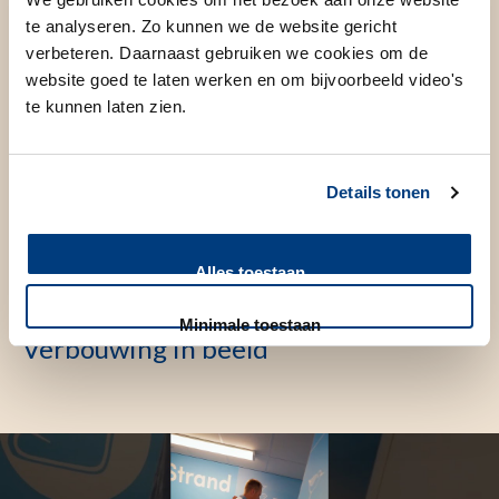
De uitbreiding van ultra clean rooms is een belangrijke stap
te analyseren. Zo kunnen we de website gericht
voor het WAKZ. De groei staat symbool voor veel meer dan
verbeteren. Daarnaast gebruiken we cookies om de
website goed te laten werken en om bijvoorbeeld video's
extra capaciteit: het maakt de ambitie van het WAKZ als
te kunnen laten zien.
expert in stamceltransplantatie en gentherapie zichtbaar en
creëert een hypermoderne werkomgeving die
toekomstbestendig is, nieuw talent aantrekt, inspireert en
Details tonen
vasthoudt.
Alles toestaan
Minimale toestaan
Verbouwing in beeld