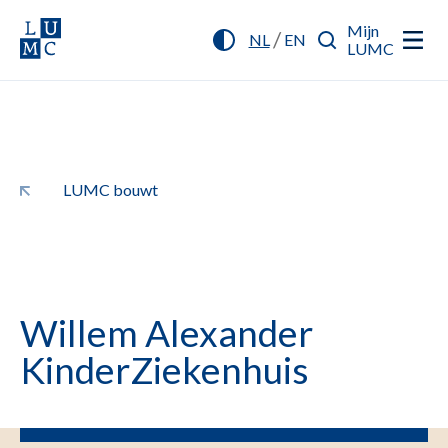
Mijn
/
NL
EN
LUMC
LUMC bouwt
Willem Alexander
KinderZiekenhuis