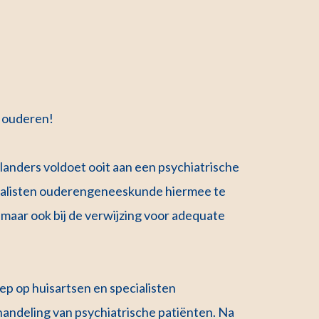
j ouderen!
rlanders voldoet ooit aan een psychiatrische
ecialisten ouderengeneeskunde hiermee te
, maar ook bij de verwijzing voor adequate
p op huisartsen en specialisten
andeling van psychiatrische patiënten. Na