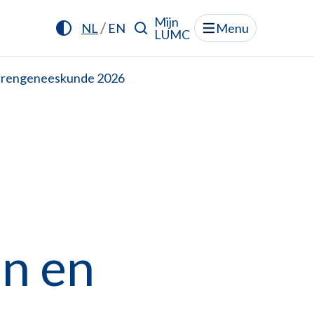
Mijn
/
NL
EN
Menu
LUMC
uderengeneeskunde 2026
en en