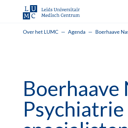
Over het LUMC
—
Agenda
—
Boerhaave Nas
Boerhaave 
Psychiatrie