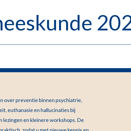
n
neeskunde 20
n over preventie binnen psychiatrie,
t, euthanasie en hallucinaties bij
in lezingen en kleinere workshops. De
raktisch, zodat u met nieuwe kennis en