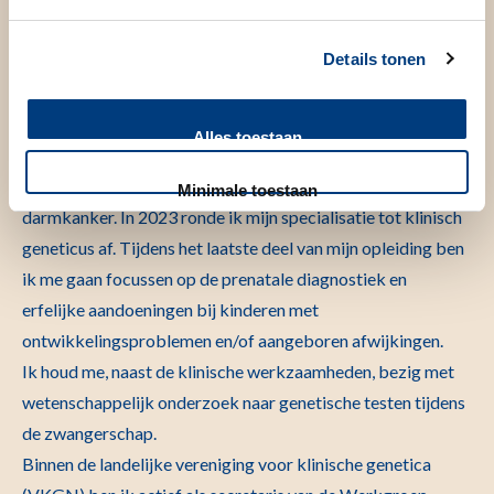
Even voorstellen
Details tonen
Al tijdens mijn geneeskundeopleiding in Leiden, kreeg ik
interesse in het vak van de klinische genetica. Tijdens de
Alles toestaan
opleiding begon ik met wetenschappelijk onderzoek wat ik
in 2021 afrondde met een promotie over erfelijke
Minimale toestaan
darmkanker. In 2023 ronde ik mijn specialisatie tot klinisch
geneticus af. Tijdens het laatste deel van mijn opleiding ben
ik me gaan focussen op de prenatale diagnostiek en
erfelijke aandoeningen bij kinderen met
ontwikkelingsproblemen en/of aangeboren afwijkingen.
Ik houd me, naast de klinische werkzaamheden, bezig met
wetenschappelijk onderzoek naar genetische testen tijdens
de zwangerschap.
Binnen de landelijke vereniging voor klinische genetica