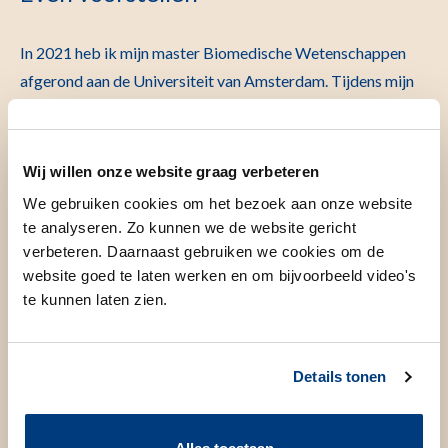
In 2021 heb ik mijn master Biomedische Wetenschappen
afgerond aan de Universiteit van Amsterdam. Tijdens mijn
studie, raakte ik geïntrigeerd door de mechanismen
onderliggend aan de ontwikkeling van kanker en de
verschillende manieren om deze te bestuderen. Ik heb mij
Wij willen onze website graag verbeteren
daarom gespecialiseerd in oncologie en extra vakken
We gebruiken cookies om het bezoek aan onze website
gevolgd in de bio-informatica.
te analyseren. Zo kunnen we de website gericht
Eerder heb ik twee onderzoekstages gelopen in de
verbeteren. Daarnaast gebruiken we cookies om de
website goed te laten werken en om bijvoorbeeld video's
Oncogenomics groep van het Nederlands Kanker Instituut
te kunnen laten zien.
(NKI) en bij Huidziekten in het LUMC. In deze stages
bestudeerde ik de eiwitsynthese in kankercellijnen en
verdiepte ik mij in het ontstaan van agressieve cutane
Details tonen
lymfomen.
Momenteel werk ik als promovendus bij de afdeling