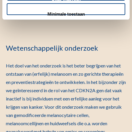
Alles toestaan
Huidziekten en het Leids Centrum voor Computationele
Minimale toestaan
Oncologie, waar ik onderzoek doe naar (erfelijk) melanoom.
Wetenschappelijk onderzoek
Het doel van het onderzoek is het beter begrijpen van het
ontstaan van (erfelijk) melanoom en zo gerichte therapieën
en preventiestrategieën te ontwikkelen. In het bijzonder zijn
we geïnteresseerd in de rol van het CDKN2A gen dat vaak
inactief is bij individuen met een erfelijke aanleg voor het
krijgen van kanker. Voor dit onderzoek maken we gebruik
van gemodificeerde melanocytaire cellen,
melanoomcellijnen en huidweefsels die o.a. worden
geanalyseerd met behulp van omics en screenings