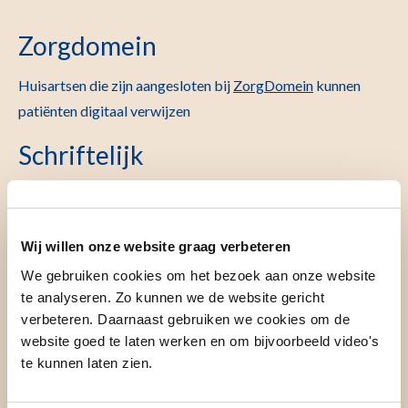
Zorgdomein
Huisartsen die zijn aangesloten bij
ZorgDomein
kunnen
patiënten digitaal verwijzen
Schriftelijk
LUMC
Polikliniek Hematologie, postzone B3P
Postbus 9600
Wij willen onze website graag verbeteren
2300 RC LEIDEN
We gebruiken cookies om het bezoek aan onze website
te analyseren. Zo kunnen we de website gericht
Verwijsbrief
verbeteren. Daarnaast gebruiken we cookies om de
Toon meer
…
website goed te laten werken en om bijvoorbeeld video's
te kunnen laten zien.