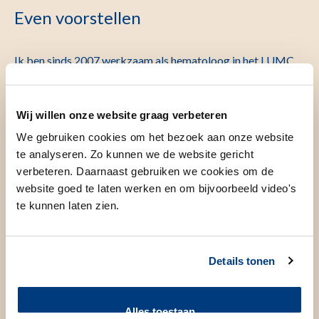
Even voorstellen
Ik ben sinds 2007 werkzaam als hematoloog in het LUMC
en sinds 2019 ben ik opleider voor de differentiatie
hematologie. Daarnaast ben ik hoofd van het LUMC
Wij willen onze website graag verbeteren
expertise centrum Aplastische Anemie en voorzitter van de
We gebruiken cookies om het bezoek aan onze website
LUMC Biobank Commissie Hematologische aandoeningen.
te analyseren. Zo kunnen we de website gericht
Mijn wetenschappelijk onderzoek betreft met name
verbeteren. Daarnaast gebruiken we cookies om de
klinische studies bij Aplastische Anemie, Acute leukemie en
website goed te laten werken en om bijvoorbeeld video's
Allogene Stam Cel Transplantatie met Donor Lymfocyten
te kunnen laten zien.
Infusie en andere cellulaire therapie.
Ik werk nauw samen met de LUMC-afdeling Medical Data
Details tonen
Science op het gebied van complexe uitkomst analyse en de
afdeling kindergeneeskunde op het gebied van Artificial
Alles toestaan