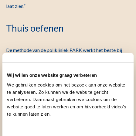
laat zien.”
Thuis oefenen
De methode van de polikliniek PARK werkt het beste bij
kinderen vanaf 4 jaar. “Kinderen van die leeftijd kunnen al
kleine taakjes doen”, zegt Poll. “Veel kinderen komen vaker
terug, zodat we stap voor stap kunnen toewerken naar de
Wij willen onze website graag verbeteren
medische handeling. Soms is het al spannend om de
We gebruiken cookies om het bezoek aan onze website
te analyseren. Zo kunnen we de website gericht
verdovende zalf op te doen. Dan oefent het kind dat thuis.
verbeteren. Daarnaast gebruiken we cookies om de
Ook het omdoen van de stuwband kan het kind thuis
website goed te laten werken en om bijvoorbeeld video's
oefenen. We werken in kleine stappen, geven veel steun, en
te kunnen laten zien.
zorgen dat het kind zich veilig voelt. We gaan nooit over
grenzen heen. Als het kind er klaar voor is, doen we de echte
bloedafname in dezelfde ruimte. Elk kind krijgt een