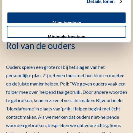
Details tonen
persoonlijke ‘krachtpas’ waar de persoonlijke wensen op
staan. Die kan het kind ook meenemen naar andere
Alles toestaan
medische settings.”
Minimale toestaan
Rol van de ouders
Ouders spelen een grote rol bij het slagen van het
persoonlijke plan. Zij oefenen thuis met hun kind en moeten
op de juiste manier helpen. Poll: “We geven ouders vaak een
folder mee over ‘helpend taalgebruik’. Door andere woorden
te gebruiken, kunnen ze veel verschil maken. Bijvoorbeeld
‘bloedafname’ in plaats van ‘prik’. Helpen begint met écht
contact maken. Als we merken dat ouders niet-helpende
woorden gebruiken, bespreken we dat voorzichtig. Soms