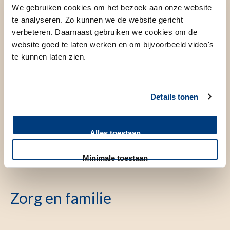
rol speelt bij het aansturen van processen zoals het
We gebruiken cookies om het bezoek aan onze website
nauwkeurig reguleren van transcriptie (het omzetten van
te analyseren. Zo kunnen we de website gericht
DNA naar RNA). Steeds vaker blijken veelvoorkomende
verbeteren. Daarnaast gebruiken we cookies om de
website goed te laten werken en om bijvoorbeeld video's
oorzaken van ontwikkelingsstoornissen juist in deze
te kunnen laten zien.
zogenoemde regulerende stukken DNA te liggen. Toch
blijft het lastig: bij ongeveer 50% van de kinderen met een
ontwikkelingsstoornis wordt geen genetische oorzaak
Details tonen
gevonden. Een mogelijke verklaring is dat de aandoening
niet door één gen wordt veroorzaakt, maar door een
samenspel van meerdere genen. Zulke
niet-monogene
Alles toestaan
afwijkingen kunnen met de huidige kennis nog niet goed
Minimale toestaan
vastgesteld worden.
Zorg en familie