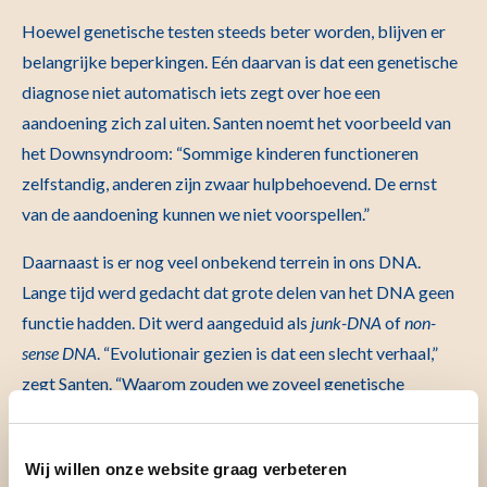
Hoewel genetische testen steeds beter worden, blijven er
belangrijke beperkingen. Eén daarvan is dat een genetische
diagnose niet automatisch iets zegt over hoe een
aandoening zich zal uiten. Santen noemt het voorbeeld van
het Downsyndroom: “Sommige kinderen functioneren
zelfstandig, anderen zijn zwaar hulpbehoevend. De ernst
van de aandoening kunnen we niet voorspellen.”
Daarnaast is er nog veel onbekend terrein in ons DNA.
Lange tijd werd gedacht dat grote delen van het DNA geen
functie hadden. Dit werd aangeduid als
junk-DNA
of
non-
sense DNA
. “Evolutionair gezien is dat een slecht verhaal,”
zegt Santen. “Waarom zouden we zoveel genetische
informatie bijhouden als het geen rol speelt?”
Inmiddels weten we dat juist dit DNA vaak een belangrijke
Wij willen onze website graag verbeteren