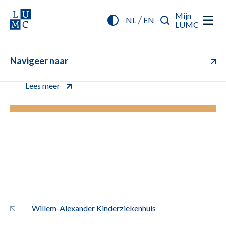
Mijn
/
NL
EN
LUMC
Navigeer naar
U kunt vanaf nu online inchecken (aanmelden)
voor uw afspraak. Klik voor meer informatie.
Lees meer
Willem-Alexander Kinderziekenhuis