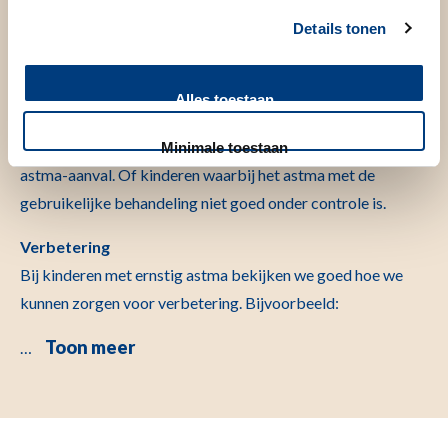
Details tonen
Astma
Een longziekte die vaak voorkomt bij kinderen is astma. In
het Willem-Alexander Kinderziekenhuis behandelen we
Alles toestaan
kinderen met ernstig astma. Dit zijn kinderen die wel eens
op de intensive care opgenomen zijn geweest met een
Minimale toestaan
astma-aanval. Of kinderen waarbij het astma met de
gebruikelijke behandeling niet goed onder controle is.
Verbetering
Bij kinderen met ernstig astma bekijken we goed hoe we
kunnen zorgen voor verbetering. Bijvoorbeeld:
Toon meer
…