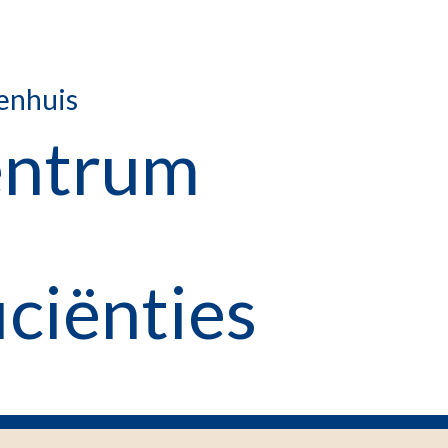
enhuis
entrum
ciënties