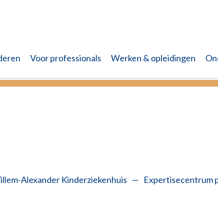
deren
Voor professionals
Werken & opleidingen
On
(aanmelden) voor uw afspraak. Klik voor meer informatie
Onderzoek
Glutenscreen
Welkom bij LEEF Levensloopzorg
llem-Alexander Kinderziekenhuis
—
Expertisecentrum p