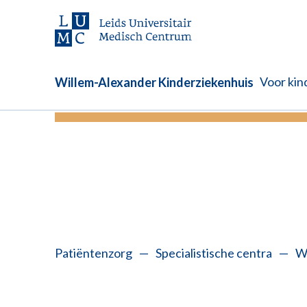
Voor kin
Willem-Alexander Kinderziekenhuis
U kunt vanaf nu online inchecken 
Patiëntenzorg
—
Specialistische centra
—
Wi