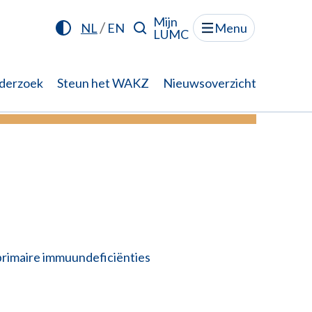
Mijn
/
NL
EN
Menu
LUMC
derzoek
Steun het WAKZ
Nieuwsoverzicht
.
Lees meer
rimaire immuundeficiënties