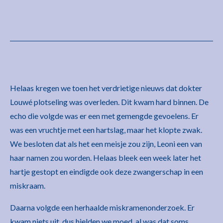
Helaas kregen we toen het verdrietige nieuws dat dokter
Louwé plotseling was overleden. Dit kwam hard binnen. De
echo die volgde was er een met gemengde gevoelens. Er
was een vruchtje met een hartslag, maar het klopte zwak.
We besloten dat als het een meisje zou zijn, Leoni een van
haar namen zou worden. Helaas bleek een week later het
hartje gestopt en eindigde ook deze zwangerschap in een
miskraam.
Daarna volgde een herhaalde miskramenonderzoek. Er
kwam niets uit, dus hielden we moed, al was dat soms