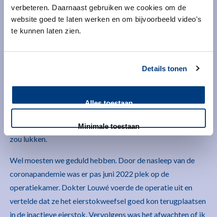
verbeteren. Daarnaast gebruiken we cookies om de
sprake.
website goed te laten werken en om bijvoorbeeld video's
Aangeslagen reden wij naar huis. De vooruitzichten leken
te kunnen laten zien.
slechter dan gedacht en we verkeerden in onzekerheid. Die
hield nog even aan, want het onderzoek duurde enkele
Details tonen
maanden. Daarna kwam gelukkig het verlossende groene
licht. De terugplaatsing kon doorgaan, we hadden een kans!
Hoewel de besproken alternatieven een prachtige uitkomst
Alles toestaan
kunnen geven, wilden wij het allerliefst een kind via de
natuurlijke weg. Wij hadden het volste vertrouwen dat dit
Minimale toestaan
zou lukken.
Wel moesten we geduld hebben. Door de nasleep van de
coronapandemie was er pas juni 2022 plek op de
operatiekamer. Dokter Louwé voerde de operatie uit en
vertelde dat ze het eierstokweefsel goed kon terugplaatsen
in de inactieve eierstok. Vervolgens was het afwachten of ik