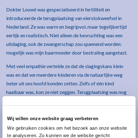
Dokter Louwé was gespecialiseerd in fertiliteit en
introduceerde de terugplaatsing van eierstokweefsel in
Nederland. Ze was warm en begripvol, maar tegelijkertijd
eerlijk en realistisch. Niet alleen de bevruchting was een
uitdaging, ook de zwangerschap zou spannend worden:
mogelijk was mijn baarmoeder door bestraling aangetast.
Met veel empathie vertelde ze dat de slagingskans klein
was en dat we meerdere kinderen via de natuurlijke weg
beter uit ons hoofd konden zetten. Zelfs of één kind
haalbaar was, kon ze niet zeggen. Terugplaatsing was nog
experimenteel en met een paar succesverhalen was het
moeilijk om een helder perspectief te schetsen. Eerst moest
onderzocht worden of de terugplaatsing überhaupt
Wij willen onze website graag verbeteren
mogelijk was. Alternatieven zoals adoptie, eiceldonatie,
We gebruiken cookies om het bezoek aan onze website
draagmoederschap en pleegouderschap kwamen ter
te analyseren. Zo kunnen we de website gericht