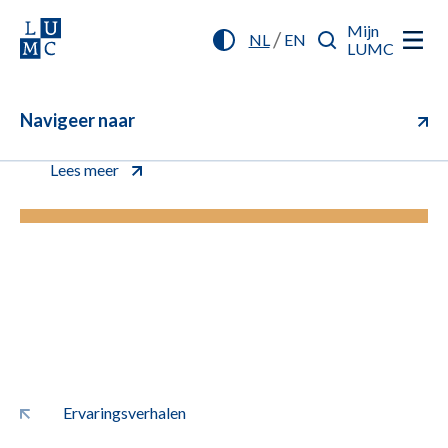
Mijn
/
NL
EN
LUMC
Navigeer naar
U kunt vanaf nu online inchecken (aanmelden)
voor uw afspraak. Klik voor meer informatie.
Lees meer
Ervaringsverhalen