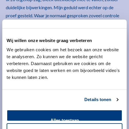
duidelijke bijwerkingen. Mijn geduld werd echter op de
proef gesteld. Waar je normaal gesproken zoveel controle
hebt op je leven, is dit een traject waar je totaal geen
controle over hebt. Met name na de punctie. Tijdens de
stimulatieperiode heb je veel contactmomenten met het
Wij willen onze website graag verbeteren
ziekenhuis en werden we tijdens controles op de hoogte
We gebruiken cookies om het bezoek aan onze website
gehouden van onze voortgang.
te analyseren. Zo kunnen we de website gericht
verbeteren. Daarnaast gebruiken we cookies om de
website goed te laten werken en om bijvoorbeeld video's
te kunnen laten zien.
Details tonen
Uiteindelijk gaf de test
die twee weken na de
Alles toestaan