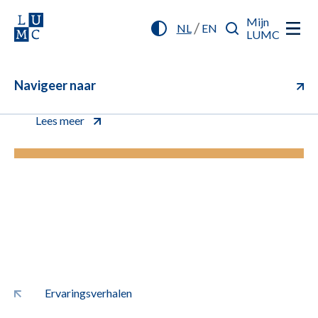
Mijn
/
NL
EN
LUMC
Navigeer naar
U kunt vanaf nu online inchecken (aanmelden)
voor uw afspraak. Klik voor meer informatie.
Lees meer
Ervaringsverhalen