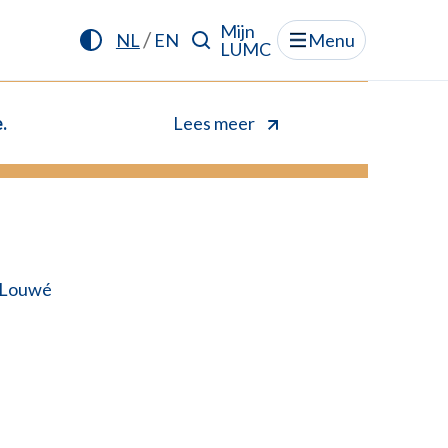
Mijn
/
NL
EN
Menu
LUMC
.
Lees meer
 Louwé