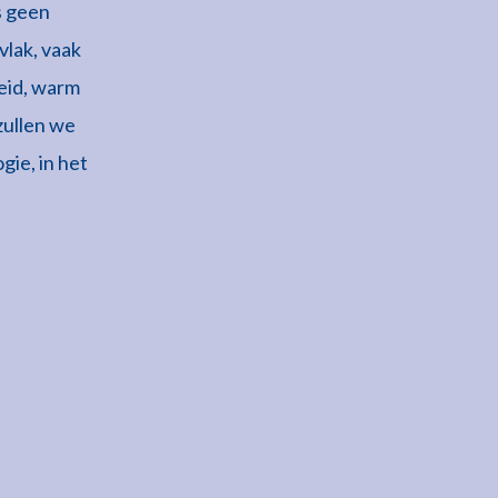
s geen
 vlak, vaak
leid, warm
zullen we
gie, in het