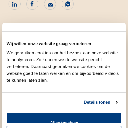
Eerste niertransplantatie in
LUMC
Wij willen onze website graag verbeteren
De eerste succesvolle niertransplantatie vond in 1954
We gebruiken cookies om het bezoek aan onze website
plaats in de Amerikaanse stad Boston. In Nederland was de
te analyseren. Zo kunnen we de website gericht
eerste transplantatie in 1966: in het Academisch Ziekenhuis
verbeteren. Daarnaast gebruiken we cookies om de
Leiden stond een moeder een nier af aan haar zoon.
website goed te laten werken en om bijvoorbeeld video's
Sindsdien vonden er in Leiden vele succesvolle
te kunnen laten zien.
niertransplantaties plaats met nieren van zowel levende als
overleden donoren. Inmiddels hebben onze artsen meer dan
Details tonen
4000 niertransplantaties verricht.
Toon meer
…
Alles toestaan