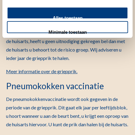
waardoor de prik geen extra zin heeft.
Griep vaccinatie
Alles toestaan
Minimale toestaan
In oktober krijgt u een uitnodiging voor een griepprik van
de huisarts, heeft u geen uitnodiging gekregen bel dan met
de huisarts u behoort tot de risico groep. Wij adviseren u
ieder jaar de griepprik te halen.
Meer informatie over de griepprik.
Pneumokokken vaccinatie
De pneumokokkenvaccinatie wordt ook gegeven in de
periode van de griepprik. Dit gaat elk jaar per leeftijdsblok,
u hoort wanneer u aan de beurt bent, u krijgt een oproep van
de huisarts hiervoor. U kunt de prik dan halen bij de huisarts.