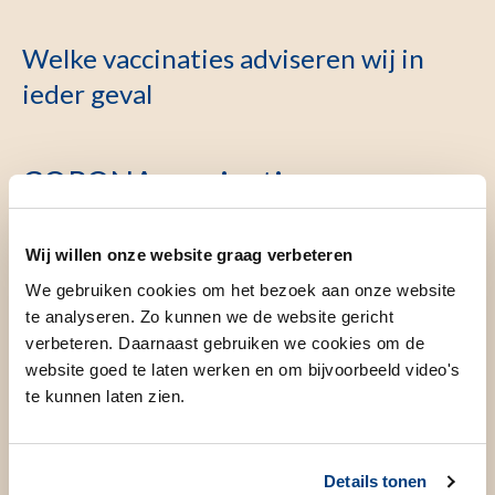
Welke vaccinaties adviseren wij in
ieder geval
CORONA vaccinatie
In het najaar start de vaccinatie ronde tegen corona, u valt
Wij willen onze website graag verbeteren
binnen de risicogroep, wij adviseren u deze vaccinatie te
We gebruiken cookies om het bezoek aan onze website
halen als deze aangeboden wordt. Vanaf eind augustus kunt
te analyseren. Zo kunnen we de website gericht
u een afspraak maken bij de GGD voor de coronaprik via
verbeteren. Daarnaast gebruiken we cookies om de
planjeprik.nl
(GGD) ook als u geen brief heeft gehad.
website goed te laten werken en om bijvoorbeeld video's
te kunnen laten zien.
Meer informatie over de corona vaccinatie.
Bent u kort geleden besmet geweest met corona wacht dan
3 maanden, u heeft dan nog genoeg antistoffen van uzelf
Details tonen