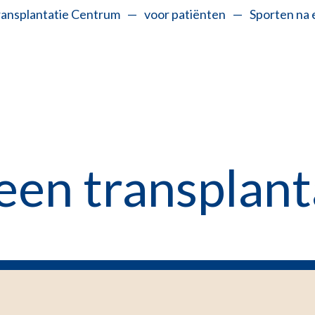
ransplantatie Centrum
—
voor patiënten
—
Sporten na 
een transplant