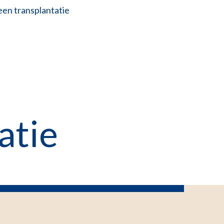
een transplantatie
atie