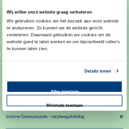
Wij willen onze website graag verbeteren
Huidziekten - verpleegafdeling KOHG
We gebruiken cookies om het bezoek aan onze website
te analyseren. Zo kunnen we de website gericht
verbeteren. Daarnaast gebruiken we cookies om de
Intensive Care Kinderen
website goed te laten werken en om bijvoorbeeld video's
te kunnen laten zien.
Intensive Care Neonatologie
Details tonen
Intensive Care Volwassenen
Alles toestaan
Minimale toestaan
Interne Geneeskunde - verpleegafdeling