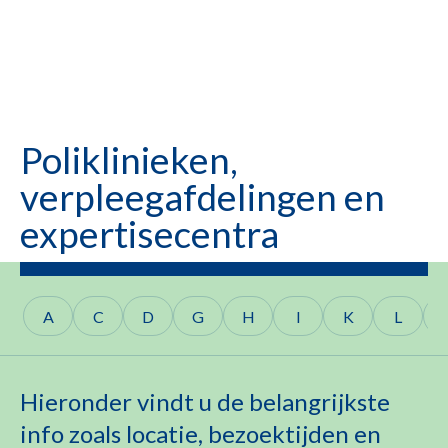
Poliklinieken,
verpleegafdelingen en
expertisecentra
A
C
D
G
H
I
K
L
Hieronder vindt u de belangrijkste
info zoals locatie, bezoektijden en